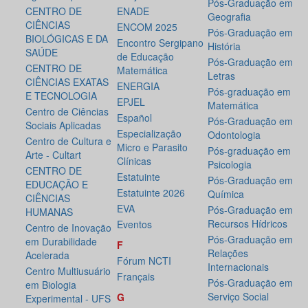
Pós-Graduação em
CENTRO DE
ENADE
Geografia
CIÊNCIAS
ENCOM 2025
Pós-Graduação em
BIOLÓGICAS E DA
Encontro Sergipano
História
SAÚDE
de Educação
Pós-Graduação em
CENTRO DE
Matemática
Letras
CIÊNCIAS EXATAS
ENERGIA
Pós-graduação em
E TECNOLOGIA
EPJEL
Matemática
Centro de Ciências
Español
Pós-Graduação em
Sociais Aplicadas
Especialização
Odontologia
Centro de Cultura e
Micro e Parasito
Pós-graduação em
Arte - Cultart
Clínicas
Psicologia
CENTRO DE
Estatuinte
Pós-Graduação em
EDUCAÇÃO E
Estatuinte 2026
Química
CIÊNCIAS
EVA
Pós-Graduação em
HUMANAS
Recursos Hídricos
Eventos
Centro de Inovação
Pós-Graduação em
em Durabilidade
F
Relações
Acelerada
Fórum NCTI
Internacionais
Centro Multiusuário
Français
Pós-Graduação em
em Biologia
Serviço Social
G
Experimental - UFS