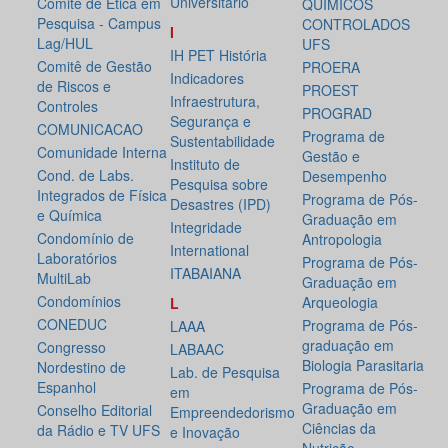
Universitário
Comitê de Ética em
QUÍMICOS
Pesquisa - Campus
CONTROLADOS
I
Lag/HUL
UFS
IH PET História
Comitê de Gestão
PROERA
Indicadores
de Riscos e
PROEST
Infraestrutura,
Controles
PROGRAD
Segurança e
COMUNICACAO
Programa de
Sustentabilidade
Comunidade Interna
Gestão e
Instituto de
Cond. de Labs.
Desempenho
Pesquisa sobre
Integrados de Física
Programa de Pós-
Desastres (IPD)
e Química
Graduação em
Integridade
Condomínio de
Antropologia
International
Laboratórios
Programa de Pós-
ITABAIANA
MultiLab
Graduação em
Condomínios
Arqueologia
L
CONEDUC
Programa de Pós-
LAAA
graduação em
Congresso
LABAAC
Biologia Parasitaria
Nordestino de
Lab. de Pesquisa
Espanhol
Programa de Pós-
em
Graduação em
Conselho Editorial
Empreendedorismo
Ciências da
da Rádio e TV UFS
e Inovação