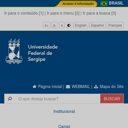
BRASIL
Ir para o conteúdo [1]
|
Ir para o menu [2]
|
Ir para a busca [3]
a+
a-
a
English
Español
Français
Página Inicial
|
WEBMAIL
|
Mapa do Site
Institucional
Campi