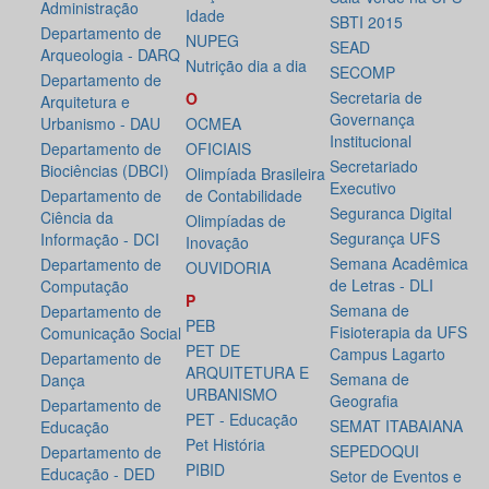
Administração
Idade
SBTI 2015
Departamento de
NUPEG
SEAD
Arqueologia - DARQ
Nutrição dia a dia
SECOMP
Departamento de
Secretaria de
O
Arquitetura e
Governança
Urbanismo - DAU
OCMEA
Institucional
Departamento de
OFICIAIS
Secretariado
Biociências (DBCI)
Olimpíada Brasileira
Executivo
Departamento de
de Contabilidade
Seguranca Digital
Ciência da
Olimpíadas de
Segurança UFS
Informação - DCI
Inovação
Semana Acadêmica
Departamento de
OUVIDORIA
de Letras - DLI
Computação
P
Semana de
Departamento de
PEB
Fisioterapia da UFS
Comunicação Social
PET DE
Campus Lagarto
Departamento de
ARQUITETURA E
Semana de
Dança
URBANISMO
Geografia
Departamento de
PET - Educação
SEMAT ITABAIANA
Educação
Pet História
SEPEDOQUI
Departamento de
PIBID
Educação - DED
Setor de Eventos e