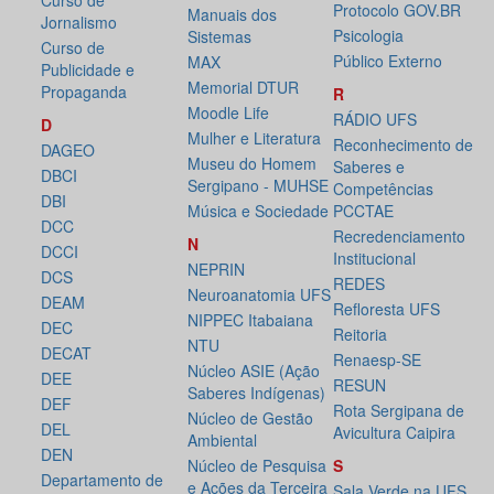
Curso de
Protocolo GOV.BR
Manuais dos
Jornalismo
Psicologia
Sistemas
Curso de
Público Externo
MAX
Publicidade e
Memorial DTUR
Propaganda
R
Moodle Life
RÁDIO UFS
D
Mulher e Literatura
Reconhecimento de
DAGEO
Museu do Homem
Saberes e
DBCI
Sergipano - MUHSE
Competências
DBI
Música e Sociedade
PCCTAE
DCC
Recredenciamento
N
DCCI
Institucional
NEPRIN
DCS
REDES
Neuroanatomia UFS
DEAM
Refloresta UFS
NIPPEC Itabaiana
DEC
Reitoria
NTU
DECAT
Renaesp-SE
Núcleo ASIE (Ação
DEE
RESUN
Saberes Indígenas)
DEF
Rota Sergipana de
Núcleo de Gestão
DEL
Avicultura Caipira
Ambiental
DEN
Núcleo de Pesquisa
S
Departamento de
e Ações da Terceira
Sala Verde na UFS