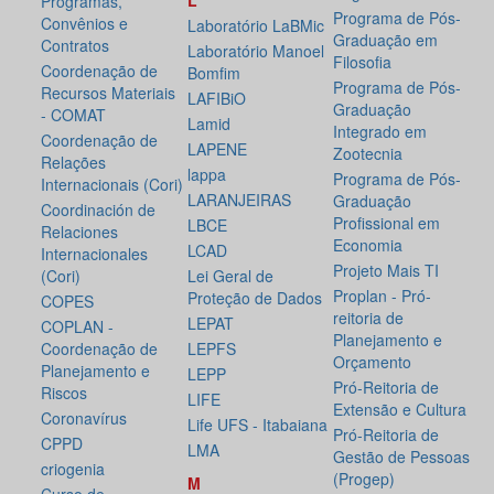
L
Programas,
Programa de Pós-
Convênios e
Laboratório LaBMic
Graduação em
Contratos
Laboratório Manoel
Filosofia
Coordenação de
Bomfim
Programa de Pós-
Recursos Materiais
LAFIBiO
Graduação
- COMAT
Lamid
Integrado em
Coordenação de
LAPENE
Zootecnia
Relações
lappa
Programa de Pós-
Internacionais (Cori)
LARANJEIRAS
Graduação
Coordinación de
Profissional em
LBCE
Relaciones
Economia
LCAD
Internacionales
Projeto Mais TI
(Cori)
Lei Geral de
Proplan - Pró-
Proteção de Dados
COPES
reitoria de
LEPAT
COPLAN -
Planejamento e
Coordenação de
LEPFS
Orçamento
Planejamento e
LEPP
Pró-Reitoria de
Riscos
LIFE
Extensão e Cultura
Coronavírus
Life UFS - Itabaiana
Pró-Reitoria de
CPPD
LMA
Gestão de Pessoas
criogenia
(Progep)
M