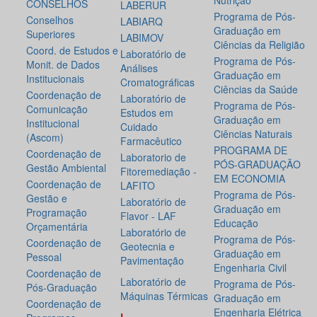
Nutrição
CONSELHOS
LABERUR
Programa de Pós-
Conselhos
LABIARQ
Graduação em
Superiores
LABIMOV
Ciências da Religião
Coord. de Estudos e
Laboratório de
Programa de Pós-
Monit. de Dados
Análises
Graduação em
Institucionais
Cromatográficas
Ciências da Saúde
Coordenação de
Laboratório de
Programa de Pós-
Comunicação
Estudos em
Graduação em
Institucional
Cuidado
Ciências Naturais
(Ascom)
Farmacêutico
PROGRAMA DE
Coordenação de
Laboratorio de
PÓS-GRADUAÇÃO
Gestão Ambiental
Fitoremediação -
EM ECONOMIA
Coordenação de
LAFITO
Programa de Pós-
Gestão e
Laboratório de
Graduação em
Programação
Flavor - LAF
Educação
Orçamentária
Laboratório de
Programa de Pós-
Coordenação de
Geotecnia e
Graduação em
Pessoal
Pavimentação
Engenharia Civil
Coordenação de
Laboratório de
Programa de Pós-
Pós-Graduação
Máquinas Térmicas
Graduação em
Coordenação de
Engenharia Elétrica