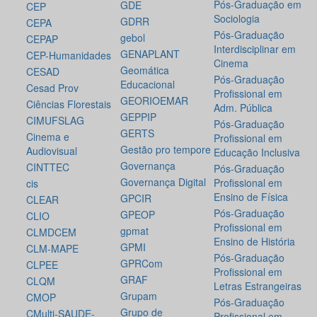
Pós-Graduação em
GDE
CEP
Sociologia
GDRR
CEPA
Pós-Graduação
gebol
CEPAP
Interdisciplinar em
GENAPLANT
CEP-Humanidades
Cinema
Geomática
CESAD
Pós-Graduação
Educacional
Cesad Prov
Profissional em
GEORIOEMAR
Ciências Florestais
Adm. Pública
GEPPIP
CIMUFSLAG
Pós-Graduação
GERTS
Cinema e
Profissional em
Gestão pro tempore
Audiovisual
Educação Inclusiva
Governança
CINTTEC
Pós-Graduação
Governança Digital
Profissional em
cis
Ensino de Física
GPCIR
CLEAR
Pós-Graduação
GPEOP
CLIO
Profissional em
gpmat
CLMDCEM
Ensino de História
GPMI
CLM-MAPE
Pós-Graduação
GPRCom
CLPEE
Profissional em
GRAF
CLQM
Letras Estrangeiras
Grupam
CMOP
Pós-Graduação
Grupo de
CMulti-SAUDE-
Profissional em