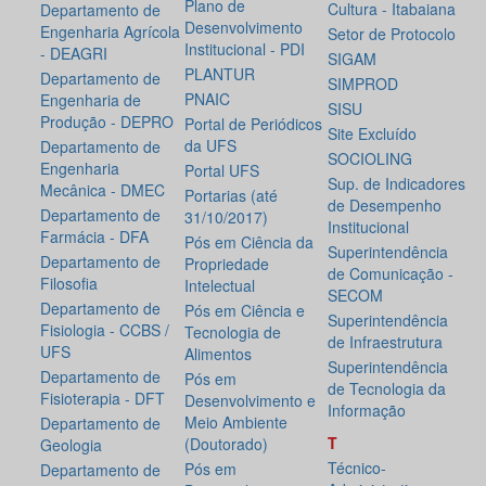
Plano de
Cultura - Itabaiana
Departamento de
Desenvolvimento
Engenharia Agrícola
Setor de Protocolo
Institucional - PDI
- DEAGRI
SIGAM
PLANTUR
Departamento de
SIMPROD
PNAIC
Engenharia de
SISU
Produção - DEPRO
Portal de Periódicos
Site Excluído
da UFS
Departamento de
SOCIOLING
Engenharia
Portal UFS
Sup. de Indicadores
Mecânica - DMEC
Portarias (até
de Desempenho
Departamento de
31/10/2017)
Institucional
Farmácia - DFA
Pós em Ciência da
Superintendência
Departamento de
Propriedade
de Comunicação -
Filosofia
Intelectual
SECOM
Departamento de
Pós em Ciência e
Superintendência
Fisiologia - CCBS /
Tecnologia de
de Infraestrutura
UFS
Alimentos
Superintendência
Departamento de
Pós em
de Tecnologia da
Fisioterapia - DFT
Desenvolvimento e
Informação
Meio Ambiente
Departamento de
T
(Doutorado)
Geologia
Técnico-
Pós em
Departamento de