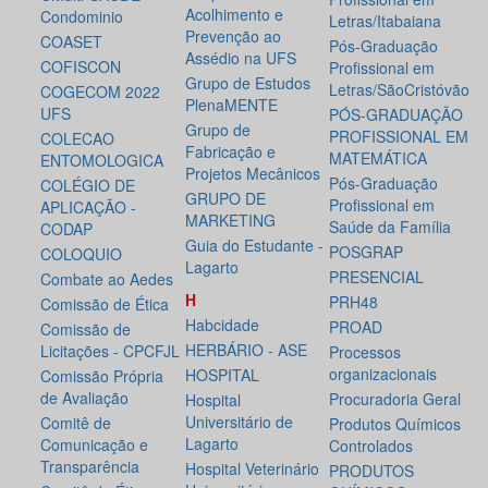
Acolhimento e
Condominio
Letras/Itabaiana
Prevenção ao
COASET
Pós-Graduação
Assédio na UFS
COFISCON
Profissional em
Grupo de Estudos
Letras/SãoCristóvão
COGECOM 2022
PlenaMENTE
UFS
PÓS-GRADUAÇÃO
Grupo de
PROFISSIONAL EM
COLECAO
Fabricação e
MATEMÁTICA
ENTOMOLOGICA
Projetos Mecânicos
Pós-Graduação
COLÉGIO DE
GRUPO DE
Profissional em
APLICAÇÃO -
MARKETING
Saúde da Família
CODAP
Guia do Estudante -
POSGRAP
COLOQUIO
Lagarto
PRESENCIAL
Combate ao Aedes
H
PRH48
Comissão de Ética
Habcidade
PROAD
Comissão de
HERBÁRIO - ASE
Licitações - CPCFJL
Processos
organizacionais
HOSPITAL
Comissão Própria
de Avaliação
Procuradoria Geral
Hospital
Universitário de
Comitê de
Produtos Químicos
Lagarto
Comunicação e
Controlados
Transparência
Hospital Veterinário
PRODUTOS