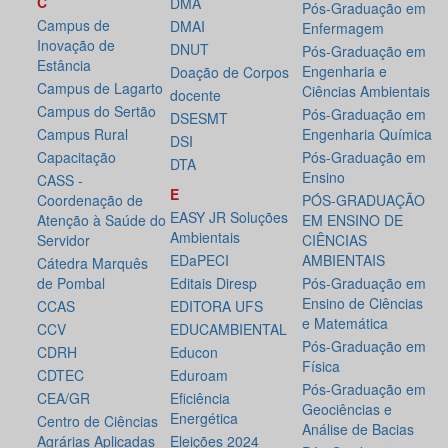
C
DMA
Pós-Graduação em
Campus de
DMAI
Enfermagem
Inovação de
DNUT
Pós-Graduação em
Estância
Engenharia e
Doação de Corpos
Campus de Lagarto
Ciências Ambientais
docente
Campus do Sertão
Pós-Graduação em
DSESMT
Campus Rural
Engenharia Química
DSI
Capacitação
Pós-Graduação em
DTA
Ensino
CASS -
E
Coordenação de
PÓS-GRADUAÇÃO
EASY JR Soluções
Atenção à Saúde do
EM ENSINO DE
Ambientais
Servidor
CIÊNCIAS
EDaPECI
AMBIENTAIS
Cátedra Marquês
de Pombal
Editais Diresp
Pós-Graduação em
Ensino de Ciências
CCAS
EDITORA UFS
e Matemática
CCV
EDUCAMBIENTAL
Pós-Graduação em
CDRH
Educon
Física
CDTEC
Eduroam
Pós-Graduação em
CEA/GR
Eficiência
Geociências e
Energética
Centro de Ciências
Análise de Bacias
Agrárias Aplicadas
Eleições 2024