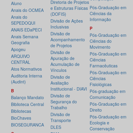
Diretoria de Projetos
Aluno
Pós-Graduação em
e Estruturas Físicas
Anais do OCMEA
Ciências da
(DOFIS)
Anais do
Informação
Divisão de Ações
SEPEDOQUI
Inclusivas
P
ANAIS EDaPECI
Divisão de
Pós-Graduação em
Anais Semana
Acompanhamento
Ciências do
Geografia
de Projetos
Movimento
Apogeu
Divisão de
Pós-Graduação em
ARQUIVO
Apuração de
Ciências
CENTRAL
Acumulação de
Farmacêuticas
Atos Normativos
Vínculos
Pós-Graduação em
Auditoria Interna
Divisão de
Ciências
(Audint)
Avaliação
Fisiológicas
Institucional - DIAVI
B
Pós-graduação em
Divisão de
Comunicação
Balanço Mandato
Segurança do
Pós-Graduação em
Biblioteca Central
Trabalho
Direito
Bibliotecas
Divisão de
Pós-Graduação em
BioChaves
Transporte
Ecologia e
BIOSEGURANCA
DLES
Conservação