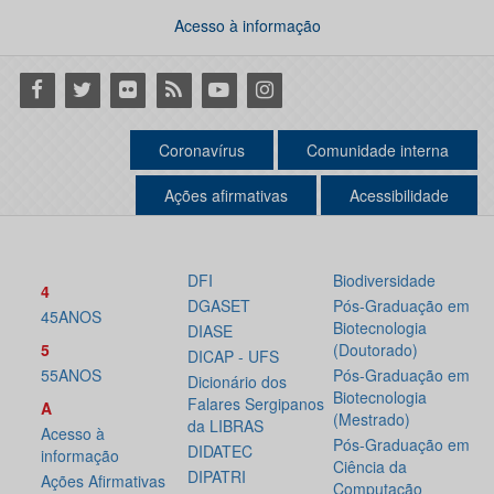
Acesso à informação
Facebook
Twitter
Flickr
RSS
Youtube
Instagram
Coronavírus
Comunidade interna
Ações afirmativas
Acessibilidade
DFI
Biodiversidade
4
DGASET
Pós-Graduação em
45ANOS
Biotecnologia
DIASE
5
(Doutorado)
DICAP - UFS
55ANOS
Pós-Graduação em
Dicionário dos
Biotecnologia
Falares Sergipanos
A
(Mestrado)
da LIBRAS
Acesso à
Pós-Graduação em
DIDATEC
informação
Ciência da
DIPATRI
Ações Afirmativas
Computação