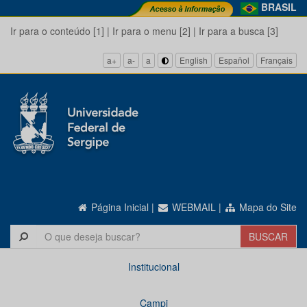
BRASIL
Ir para o conteúdo [1]
|
Ir para o menu [2]
|
Ir para a busca [3]
a+
a-
a
English
Español
Français
Página Inicial
|
WEBMAIL
|
Mapa do Site
Institucional
Campi