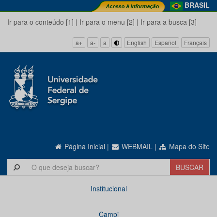
BRASIL
Ir para o conteúdo [1]
|
Ir para o menu [2]
|
Ir para a busca [3]
a+
a-
a
English
Español
Français
Página Inicial
|
WEBMAIL
|
Mapa do Site
Institucional
Campi