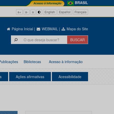
BRASIL
a+
a-
a
English
Español
Français
Página Inicial
|
WEBMAIL
|
Mapa do Site
Publicações
Bibliotecas
Acesso à informação
a
Ações afirmativas
Acessibilidade