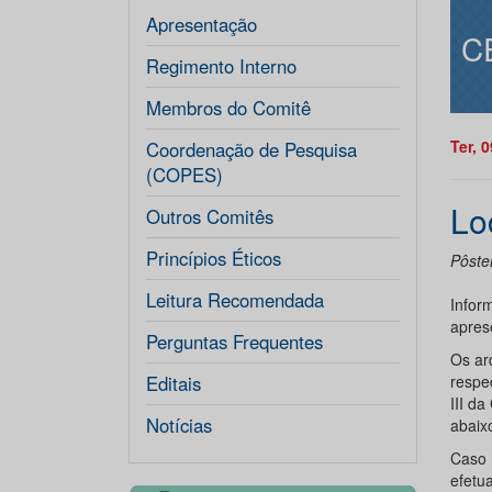
Apresentação
C
Regimento Interno
Membros do Comitê
Ter, 
Coordenação de Pesquisa
(COPES)
Lo
Outros Comitês
Princípios Éticos
Pôste
Leitura Recomendada
Infor
apres
Perguntas Frequentes
Os ar
Editais
respe
III d
Notícias
abaix
Caso 
efetu