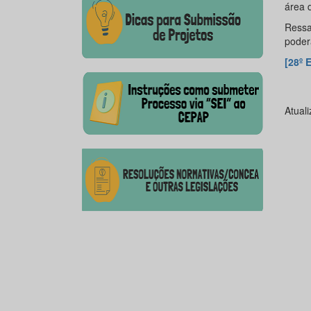
área 
Ressa
poder
[28º 
Atual