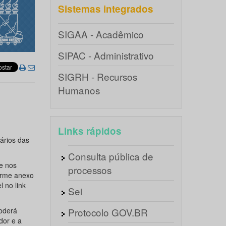
Sistemas integrados
SIGAA - Acadêmico
SIPAC - Administrativo
SIGRH - Recursos
Humanos
Links rápidos
ários das
Consulta pública de
e nos
processos
orme anexo
 no link
Sei
poderá
Protocolo GOV.BR
dor e a