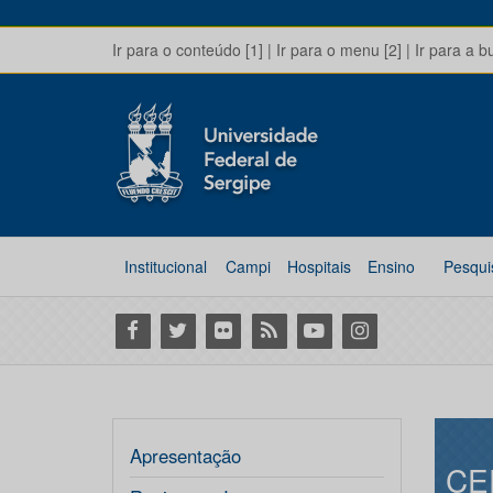
Ir para o conteúdo [1]
|
Ir para o menu [2]
|
Ir para a b
Institucional
Campi
Hospitais
Ensino
Pesqui
Facebook
Twitter
Flickr
RSS
Youtube
Instagram
Apresentação
CE