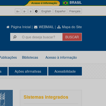
BRASIL
a+
a-
a
English
Español
Français
Página Inicial
|
WEBMAIL
|
Mapa do Site
Publicações
Bibliotecas
Acesso à informação
a
Ações afirmativas
Acessibilidade
Sistemas integrados