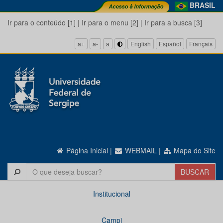
BRASIL
Ir para o conteúdo [1]
|
Ir para o menu [2]
|
Ir para a busca [3]
a+
a-
a
English
Español
Français
Página Inicial
|
WEBMAIL
|
Mapa do Site
Institucional
Campi