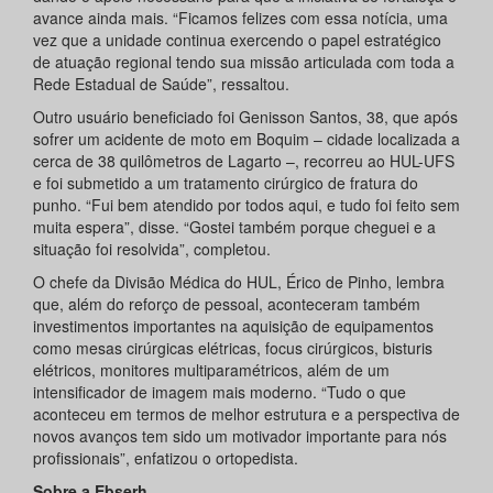
avance ainda mais. “Ficamos felizes com essa notícia, uma
vez que a unidade continua exercendo o papel estratégico
de atuação regional tendo sua missão articulada com toda a
Rede Estadual de Saúde”, ressaltou.
Outro usuário beneficiado foi Genisson Santos, 38, que após
sofrer um acidente de moto em Boquim – cidade localizada a
cerca de 38 quilômetros de Lagarto –, recorreu ao HUL-UFS
e foi submetido a um tratamento cirúrgico de fratura do
punho. “Fui bem atendido por todos aqui, e tudo foi feito sem
muita espera”, disse. “Gostei também porque cheguei e a
situação foi resolvida”, completou.
O chefe da Divisão Médica do HUL, Érico de Pinho, lembra
que, além do reforço de pessoal, aconteceram também
investimentos importantes na aquisição de equipamentos
como mesas cirúrgicas elétricas, focus cirúrgicos, bisturis
elétricos, monitores multiparamétricos, além de um
intensificador de imagem mais moderno. “Tudo o que
aconteceu em termos de melhor estrutura e a perspectiva de
novos avanços tem sido um motivador importante para nós
profissionais”, enfatizou o ortopedista.
Sobre a Ebserh