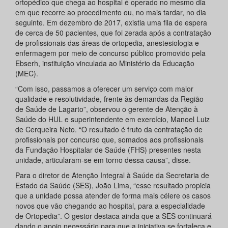
ortopédico que chega ao hospital é operado no mesmo dia
em que recorre ao procedimento ou, no mais tardar, no dia
seguinte. Em dezembro de 2017, existia uma fila de espera
de cerca de 50 pacientes, que foi zerada após a contratação
de profissionais das áreas de ortopedia, anestesiologia e
enfermagem por meio de concurso público promovido pela
Ebserh, instituição vinculada ao Ministério da Educação
(MEC).
“Com isso, passamos a oferecer um serviço com maior
qualidade e resolutividade, frente às demandas da Região
de Saúde de Lagarto”, observou o gerente de Atenção à
Saúde do HUL e superintendente em exercício, Manoel Luiz
de Cerqueira Neto. “O resultado é fruto da contratação de
profissionais por concurso que, somados aos profissionais
da Fundação Hospitalar de Saúde (FHS) presentes nesta
unidade, articularam-se em torno dessa causa”, disse.
Para o diretor de Atenção Integral à Saúde da Secretaria de
Estado da Saúde (SES), João Lima, “esse resultado propicia
que a unidade possa atender de forma mais célere os casos
novos que vão chegando ao hospital, para a especialidade
de Ortopedia”. O gestor destaca ainda que a SES continuará
dando o apoio necessário para que a iniciativa se fortaleça e