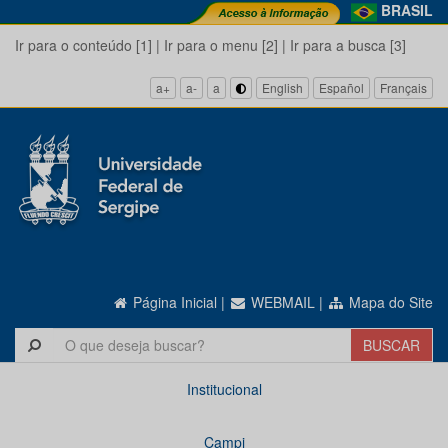
BRASIL
Ir para o conteúdo [1]
|
Ir para o menu [2]
|
Ir para a busca [3]
a+
a-
a
English
Español
Français
Página Inicial
|
WEBMAIL
|
Mapa do Site
Institucional
Campi