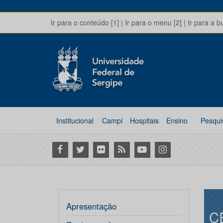
Ir para o conteúdo [1]
|
Ir para o menu [2]
|
Ir para a b
Institucional
Campi
Hospitais
Ensino
Pesqui
Facebook
Twitter
Flickr
RSS
Youtube
Instagram
Apresentação
C