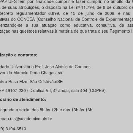
AP-UFS tem por finalidade cumprir e fazer cumprir, no âmbito da
es de suas atribuições, o disposto na Lei nº 11.794, de 8 de outubro 
ecreto regulamentador 6.899, de 15 de julho de 2009, e nas 
tivas do CONCEA (Conselho Nacional de Controle de Experimentaçã
terizando-se a sua atuação como educativa, consultiva, de as
ização nas questões relativas à matéria de que trata o seu Regimento I
ização e contatos:
dade Universitária Prof. José Aloísio de Campos
ida Marcelo Deda Chagas, s/n
o Rosa Elze, São Cristóvão/SE
9107-230 / Didática VII, 4º andar, sala 404 (COPES)
orário de atendimento:
da a sexta, das 8h às 12h e das 13h às 16h
epap.ufs@academico.ufs.br
79) 3194-6510