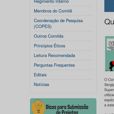
Regimento Interno
Membros do Comitê
Qu
Coordenação de Pesquisa
(COPES)
Outros Comitês
Princípios Éticos
Leitura Recomendada
Perguntas Frequentes
Editais
O Com
Notícias
Sergi
Super
utili
espéc
a este