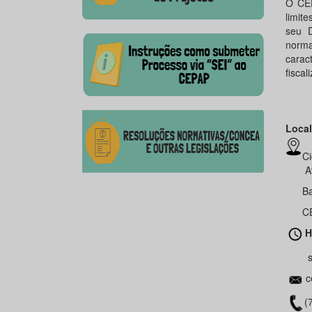
O CEP
limit
seu D
norma
carac
fiscal
Local
Ci
Aven
Bairr
CEP 4
H
segun
c
(