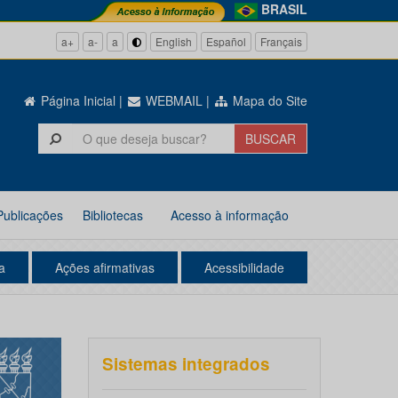
BRASIL
a+
a-
a
English
Español
Français
Página Inicial
|
WEBMAIL
|
Mapa do Site
Publicações
Bibliotecas
Acesso à informação
a
Ações afirmativas
Acessibilidade
Sistemas integrados