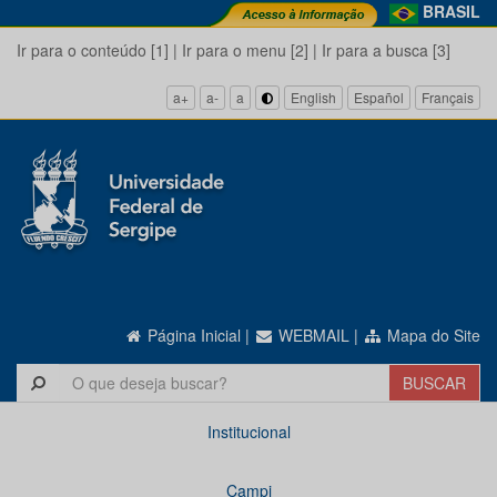
BRASIL
Ir para o conteúdo [1]
|
Ir para o menu [2]
|
Ir para a busca [3]
a+
a-
a
English
Español
Français
Página Inicial
|
WEBMAIL
|
Mapa do Site
Institucional
Campi