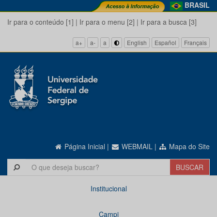
BRASIL
Ir para o conteúdo [1]
|
Ir para o menu [2]
|
Ir para a busca [3]
a+
a-
a
English
Español
Français
Página Inicial
|
WEBMAIL
|
Mapa do Site
Institucional
Campi