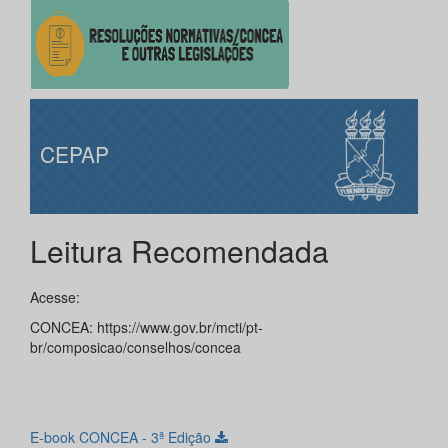
CEPAP
Leitura Recomendada
Acesse:
CONCEA:
https://www.gov.br/mcti/pt-
br/composicao/conselhos/concea
E-book CONCEA - 3ª Edição