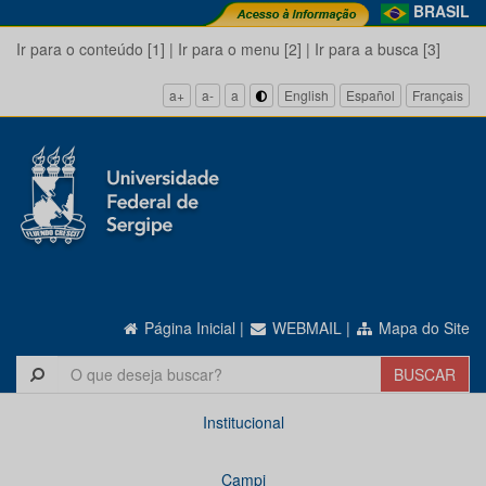
BRASIL
Ir para o conteúdo [1]
|
Ir para o menu [2]
|
Ir para a busca [3]
a+
a-
a
English
Español
Français
Página Inicial
|
WEBMAIL
|
Mapa do Site
Institucional
Campi