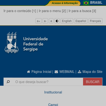
BRASIL
Ir para o conteúdo [1]
|
Ir para o menu [2]
|
Ir para a busca [3]
a+
a-
a
English
Español
Français
Página Inicial
|
WEBMAIL
|
Mapa do Site
Institucional
Campi