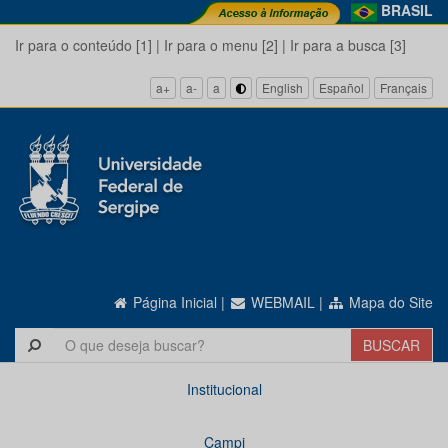
BRASIL
Ir para o conteúdo [1]
|
Ir para o menu [2]
|
Ir para a busca [3]
a+
a-
a
English
Español
Français
Página Inicial
|
WEBMAIL
|
Mapa do Site
Institucional
Campi